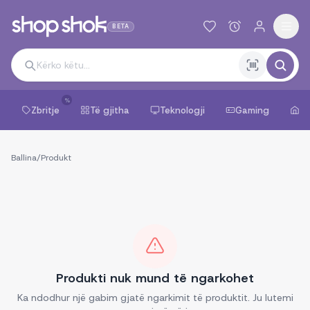
BETA
%
Zbritje
Të gjitha
Teknologji
Gaming
Sh
Ballina
/
Produkt
Produkti nuk mund të ngarkohet
Ka ndodhur një gabim gjatë ngarkimit të produktit. Ju lutemi