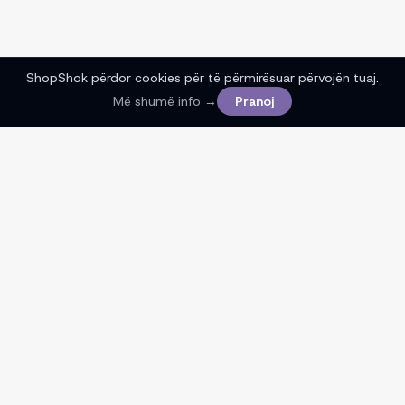
ShopShok përdor cookies për të përmirësuar përvojën tuaj.
Më shumë info →
Pranoj