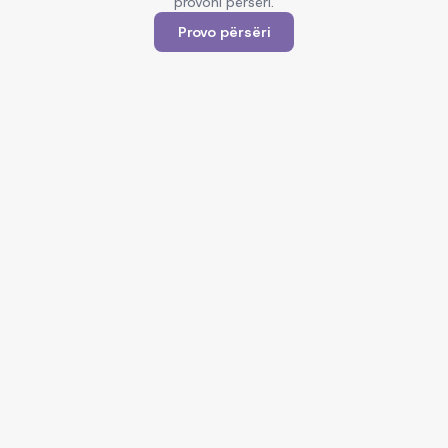
provoni përsëri.
Provo përsëri