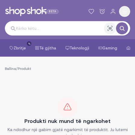
BETA
%
Zbritje
Të gjitha
Teknologji
Gaming
Sh
Ballina
/
Produkt
Produkti nuk mund të ngarkohet
Ka ndodhur një gabim gjatë ngarkimit të produktit. Ju lutemi