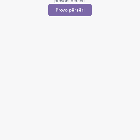
provoni përsëri.
Provo përsëri