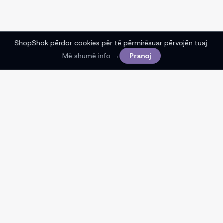
ShopShok përdor cookies për të përmirësuar përvojën tuaj.
Më shumë info →
Pranoj