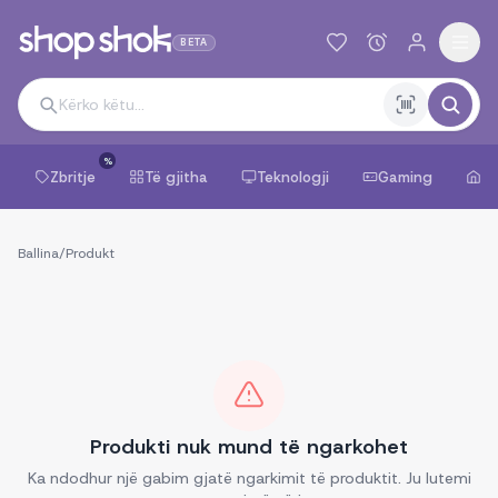
BETA
%
Zbritje
Të gjitha
Teknologji
Gaming
Sh
Ballina
/
Produkt
Produkti nuk mund të ngarkohet
Ka ndodhur një gabim gjatë ngarkimit të produktit. Ju lutemi