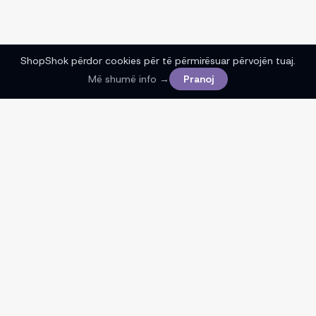
ShopShok përdor cookies për të përmirësuar përvojën tuaj.
Më shumë info →
Pranoj