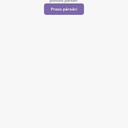
provoni përsëri.
Provo përsëri