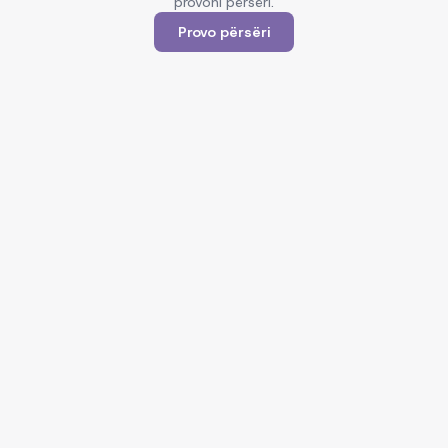
provoni përsëri.
Provo përsëri