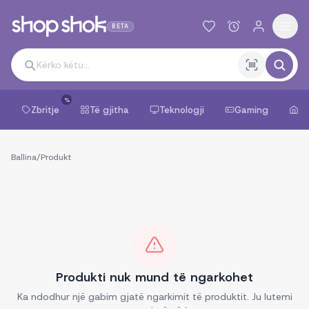
BETA
%
Zbritje
Të gjitha
Teknologji
Gaming
Sh
Ballina
/
Produkt
Produkti nuk mund të ngarkohet
Ka ndodhur një gabim gjatë ngarkimit të produktit. Ju lutemi