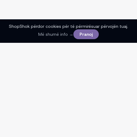
ShopShok përdor cookies për të përmirësuar përvojën tuaj.
Më shumë info →
Pranoj