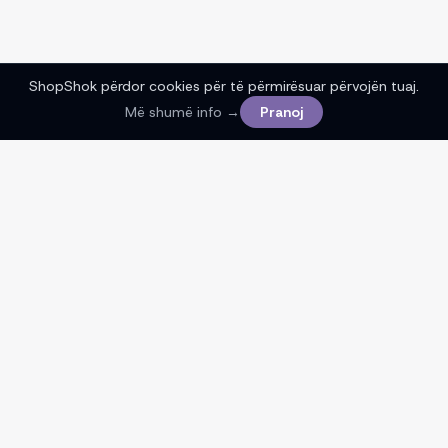
ShopShok përdor cookies për të përmirësuar përvojën tuaj.
Më shumë info →
Pranoj