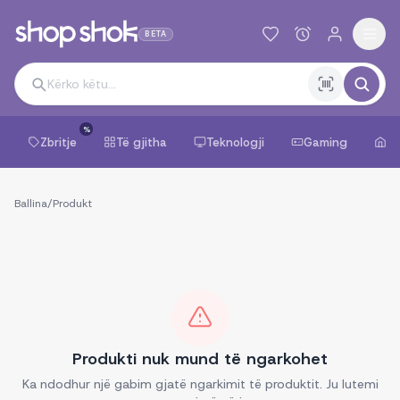
BETA
%
Zbritje
Të gjitha
Teknologji
Gaming
Sh
Ballina
/
Produkt
Produkti nuk mund të ngarkohet
Ka ndodhur një gabim gjatë ngarkimit të produktit. Ju lutemi