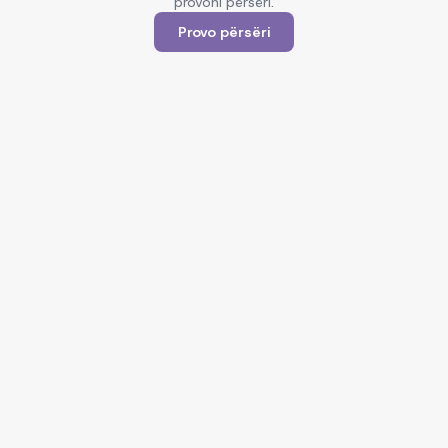
provoni përsëri.
Provo përsëri