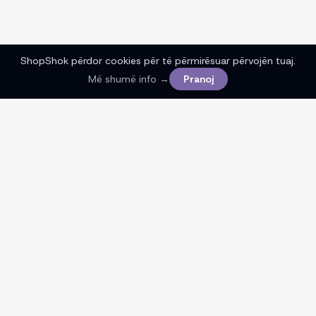
ShopShok përdor cookies për të përmirësuar përvojën tuaj.
Më shumë info →
Pranoj