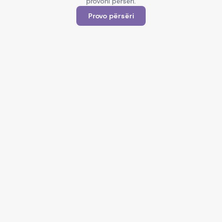
provoni përsëri.
Provo përsëri