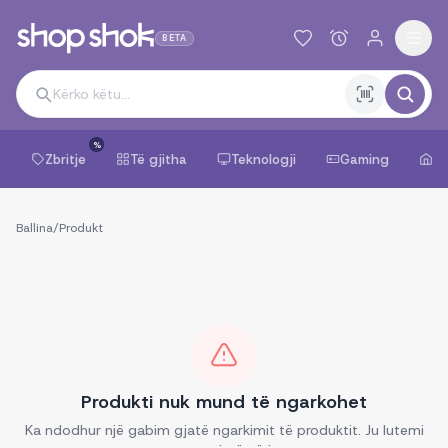
BETA
%
Zbritje
Të gjitha
Teknologji
Gaming
Sh
Ballina
/
Produkt
Produkti nuk mund të ngarkohet
Ka ndodhur një gabim gjatë ngarkimit të produktit. Ju lutemi