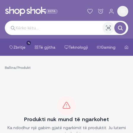
BETA
%
Zbritje
Të gjitha
Teknologji
Gaming
Sh
Ballina
/
Produkt
Produkti nuk mund të ngarkohet
Ka ndodhur një gabim gjatë ngarkimit të produktit. Ju lutemi