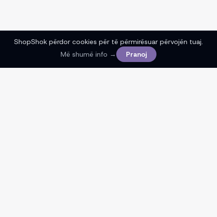
ShopShok përdor cookies për të përmirësuar përvojën tuaj.
Më shumë info →
Pranoj