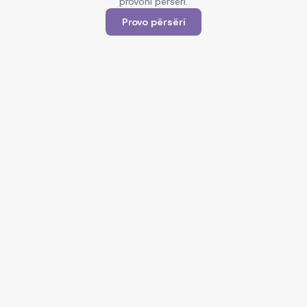
provoni përsëri.
Provo përsëri