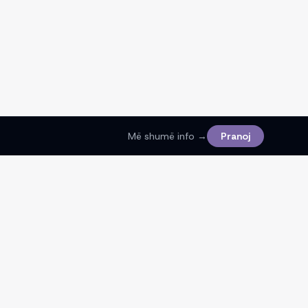
Më shumë info →
Pranoj
Ligjore