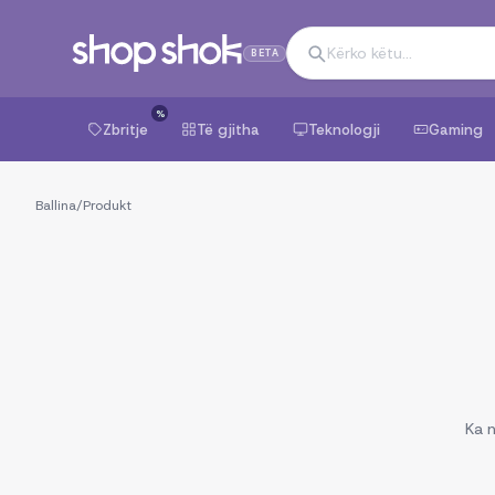
BETA
%
Zbritje
Të gjitha
Teknologji
Gaming
Ballina
/
Produkt
Ka n