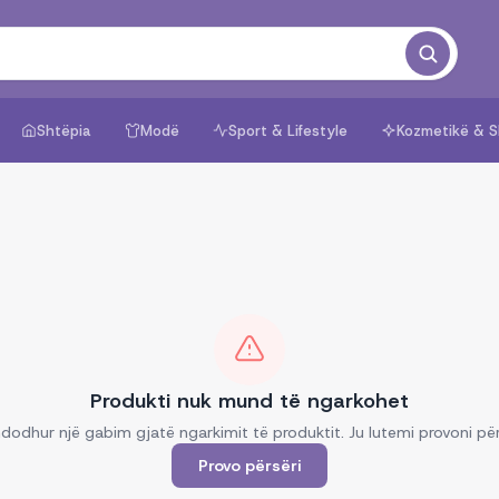
Shtëpia
Modë
Sport & Lifestyle
Kozmetikë & S
Produkti nuk mund të ngarkohet
dodhur një gabim gjatë ngarkimit të produktit. Ju lutemi provoni për
Provo përsëri