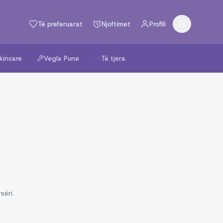
Të preferuarat
Njoftimet
Profili
kincare
Vegla Pune
Të tjera
sëri.