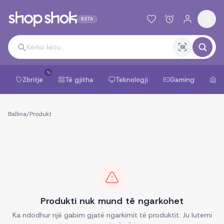
BETA
%
Zbritje
Të gjitha
Teknologji
Gaming
Sh
Ballina
/
Produkt
Produkti nuk mund të ngarkohet
Ka ndodhur një gabim gjatë ngarkimit të produktit. Ju lutemi