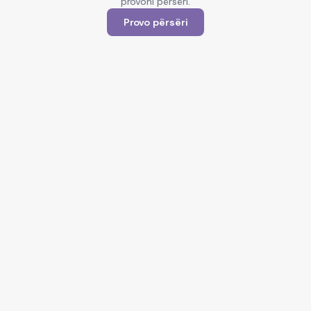
provoni përsëri.
Provo përsëri