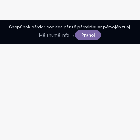
ShopShok përdor cookies për të përmirësuar përvojën tuaj.
Më shumë info →
Pranoj