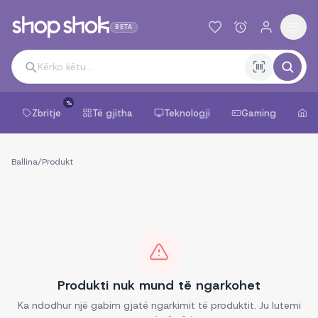
BETA
%
Zbritje
Të gjitha
Teknologji
Gaming
Sh
Ballina
/
Produkt
Produkti nuk mund të ngarkohet
Ka ndodhur një gabim gjatë ngarkimit të produktit. Ju lutemi