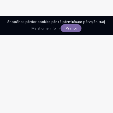
ShopShok përdor cookies për të përmirësuar përvojën tuaj.
Më shumë info →
Pranoj