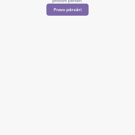
provoni përsëri.
Provo përsëri