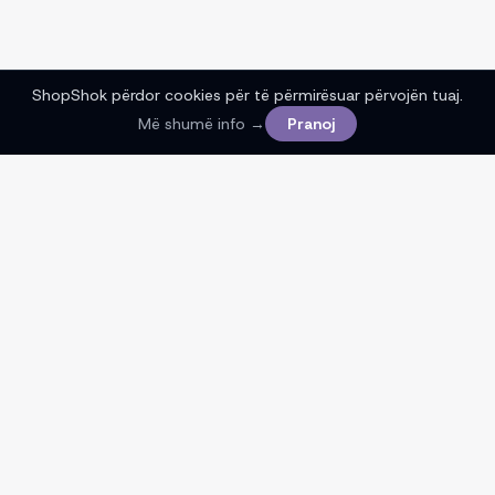
ShopShok përdor cookies për të përmirësuar përvojën tuaj.
Më shumë info →
Pranoj