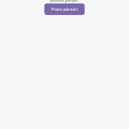
provoni përsëri.
Provo përsëri