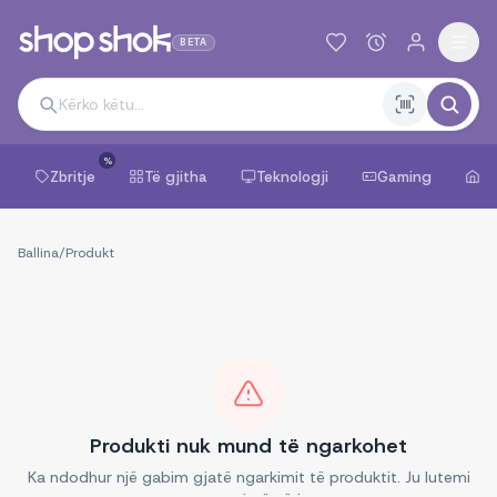
BETA
%
Zbritje
Të gjitha
Teknologji
Gaming
Sh
Ballina
/
Produkt
Produkti nuk mund të ngarkohet
Ka ndodhur një gabim gjatë ngarkimit të produktit. Ju lutemi