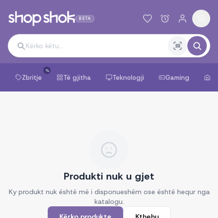
BETA
%
Zbritje
Të gjitha
Teknologji
Gaming
Sh
Produkti nuk u gjet
Ky produkt nuk është më i disponueshëm ose është hequr nga
katalogu.
Kërko produkte
Kthehu