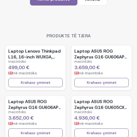
PRODUKTE TË TJERA
Laptop Lenovo Thinkpad
Laptop ASUS ROG
L16, 16-inch WUXGA,
Zephyrus G16 GU606AP-
macintoks
macintoks
AMD Ryzen 5 Pro-7535U,
TB039W, 16-inch OLED,
499,00 €
3.659,00 €
16GB Ram DDR5, 512GB
Intel Core Ultra 9 386H,
në
macintoks
në
macintoks
SSD - Black
NVIDIA GeForce RTX
5070, 32GB RAM, 1TB
Krahaso çmimet
Krahaso çmimet
SSD, Windows 11 - White
Laptop ASUS ROG
Laptop ASUS ROG
Zephyrus G16 GU606AP-
Zephyrus G16 GU605CX-
macintoks
macintoks
TB041W, 16-inch OLED,
QR106W, 16-inch WQXGA
3.652,00 €
4.936,00 €
Intel Core Ultra 9 386H,
OLED, Intel Core Ultra 9
në
macintoks
në
macintoks
NVIDIA GeForce RTX
285H, NVIDIA GeForce
5070, 32GB RAM, 1TB
RTX 5090, 32GB RAM,
Krahaso çmimet
Krahaso çmimet
SSD, Windows 11 - Black
2TB SSD, Windows 11 -