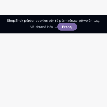
ShopShok përdor cookies për të përmirësuar përvojën tuaj.
Më shumë info →
Pranoj