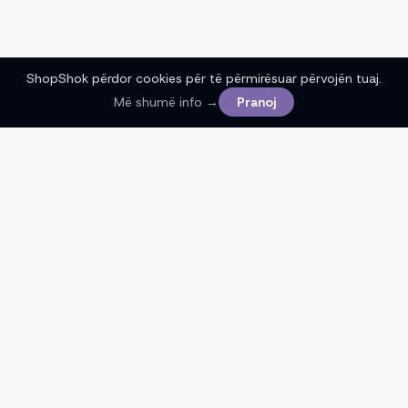
ShopShok përdor cookies për të përmirësuar përvojën tuaj.
Më shumë info →
Pranoj