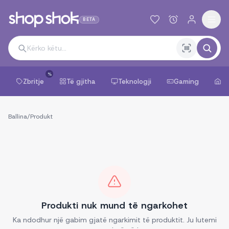
BETA
%
Zbritje
Të gjitha
Teknologji
Gaming
Sh
Ballina
/
Produkt
Produkti nuk mund të ngarkohet
Ka ndodhur një gabim gjatë ngarkimit të produktit. Ju lutemi