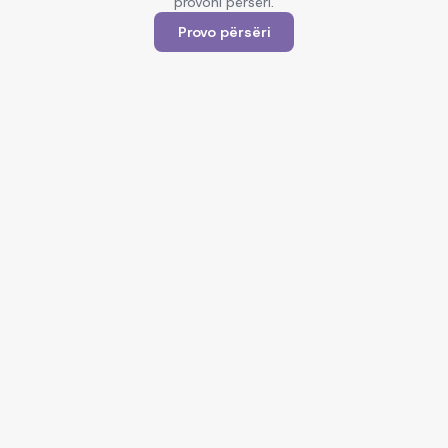
provoni përsëri.
Provo përsëri