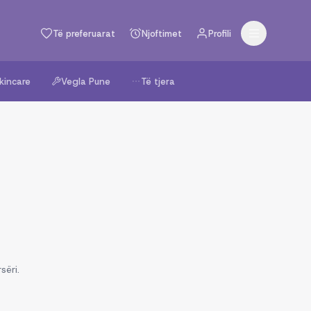
Të preferuarat
Njoftimet
Profili
kincare
Vegla Pune
Të tjera
sëri.