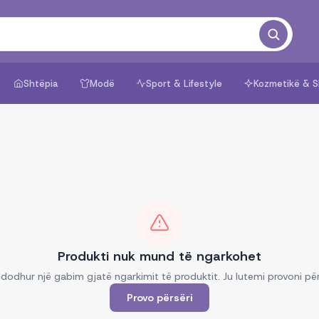
Shtëpia
Modë
Sport & Lifestyle
Kozmetikë & S
Produkti nuk mund të ngarkohet
dodhur një gabim gjatë ngarkimit të produktit. Ju lutemi provoni për
Provo përsëri