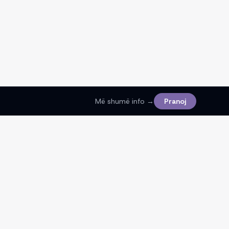
Më shumë info →
Pranoj
Ligjore