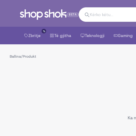
BETA
%
Zbritje
Të gjitha
Teknologji
Gaming
Ballina
/
Produkt
Ka n