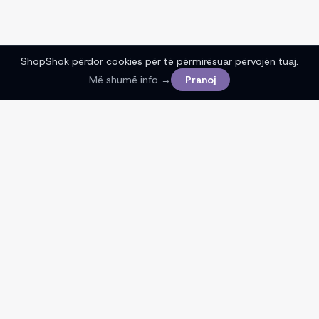
ShopShok përdor cookies për të përmirësuar përvojën tuaj.
Më shumë info →
Pranoj