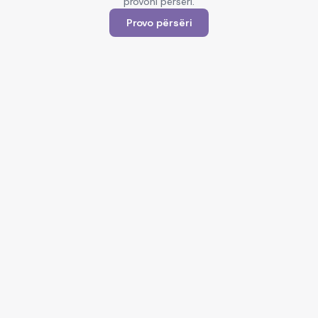
provoni përsëri.
Provo përsëri