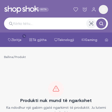
BETA
%
Zbritje
Të gjitha
Teknologji
Gaming
Sh
Ballina
/
Produkt
Produkti nuk mund të ngarkohet
Ka ndodhur një gabim gjatë ngarkimit të produktit. Ju lutemi