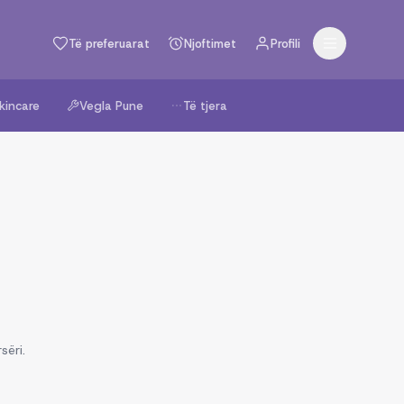
Të preferuarat
Njoftimet
Profili
kincare
Vegla Pune
Të tjera
sëri.