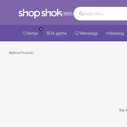
BETA
%
Zbritje
Të gjitha
Teknologji
Gaming
Ballina
/
Produkt
Ka n