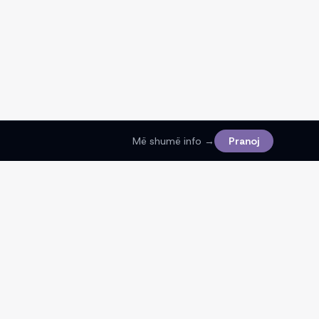
Më shumë info →
Pranoj
Ligjore