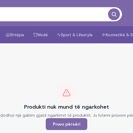
Shtëpia
Modë
Sport & Lifestyle
Kozmetikë & S
Produkti nuk mund të ngarkohet
dodhur një gabim gjatë ngarkimit të produktit. Ju lutemi provoni për
Provo përsëri