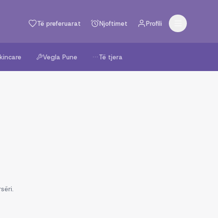
Të preferuarat
Njoftimet
Profili
kincare
Vegla Pune
Të tjera
sëri.