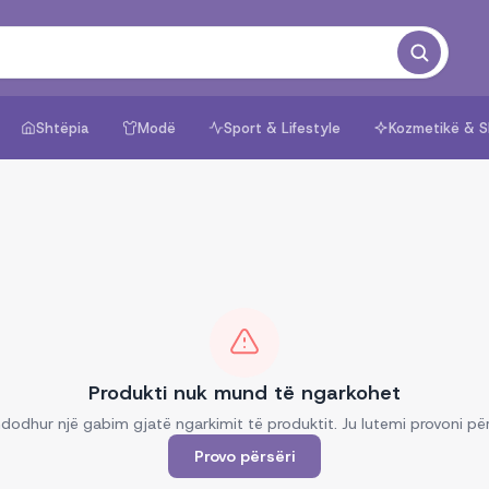
Shtëpia
Modë
Sport & Lifestyle
Kozmetikë & S
Produkti nuk mund të ngarkohet
dodhur një gabim gjatë ngarkimit të produktit. Ju lutemi provoni për
Provo përsëri