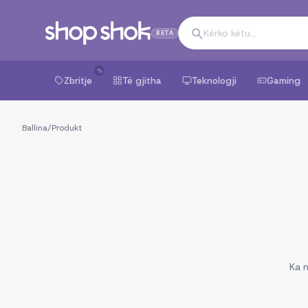
BETA
%
Zbritje
Të gjitha
Teknologji
Gaming
Ballina
/
Produkt
Ka n