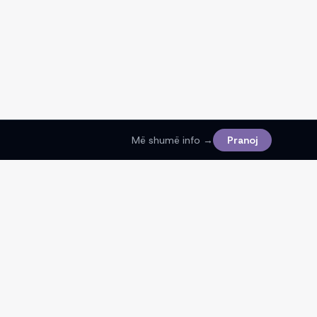
Më shumë info →
Pranoj
Ligjore