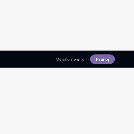
Më shumë info →
Pranoj
Ligjore