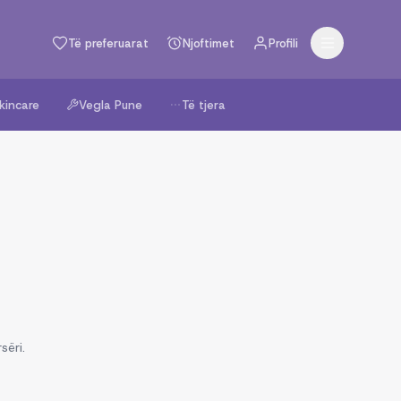
Të preferuarat
Njoftimet
Profili
kincare
Vegla Pune
Të tjera
sëri.