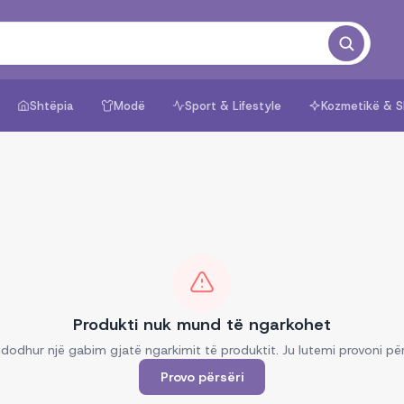
Shtëpia
Modë
Sport & Lifestyle
Kozmetikë & S
Produkti nuk mund të ngarkohet
dodhur një gabim gjatë ngarkimit të produktit. Ju lutemi provoni për
Provo përsëri