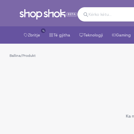
BETA
%
Zbritje
Të gjitha
Teknologji
Gaming
Ballina
/
Produkt
Ka n