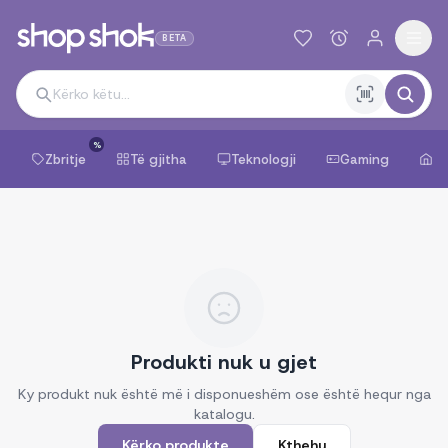
BETA
%
Zbritje
Të gjitha
Teknologji
Gaming
Sh
Produkti nuk u gjet
Ky produkt nuk është më i disponueshëm ose është hequr nga
katalogu.
Kërko produkte
Kthehu