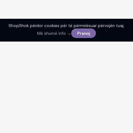
ShopShok përdor cookies për të përmirësuar përvojën tuaj.
Më shumë info →
Pranoj