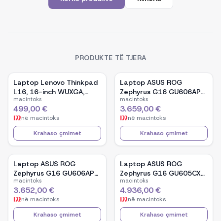
PRODUKTE TË TJERA
Laptop Lenovo Thinkpad
Laptop ASUS ROG
L16, 16-inch WUXGA,
Zephyrus G16 GU606AP-
macintoks
macintoks
AMD Ryzen 5 Pro-7535U,
TB039W, 16-inch OLED,
499,00 €
3.659,00 €
16GB Ram DDR5, 512GB
Intel Core Ultra 9 386H,
në
macintoks
në
macintoks
SSD - Black
NVIDIA GeForce RTX
5070, 32GB RAM, 1TB
Krahaso çmimet
Krahaso çmimet
SSD, Windows 11 - White
Laptop ASUS ROG
Laptop ASUS ROG
Zephyrus G16 GU606AP-
Zephyrus G16 GU605CX-
macintoks
macintoks
TB041W, 16-inch OLED,
QR106W, 16-inch WQXGA
3.652,00 €
4.936,00 €
Intel Core Ultra 9 386H,
OLED, Intel Core Ultra 9
në
macintoks
në
macintoks
NVIDIA GeForce RTX
285H, NVIDIA GeForce
5070, 32GB RAM, 1TB
RTX 5090, 32GB RAM,
Krahaso çmimet
Krahaso çmimet
SSD, Windows 11 - Black
2TB SSD, Windows 11 -