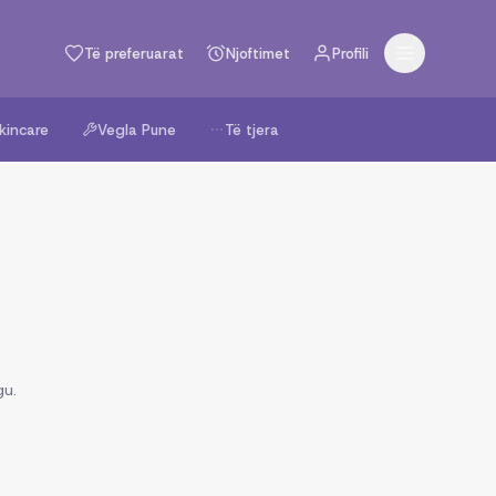
Të preferuarat
Njoftimet
Profili
kincare
Vegla Pune
Të tjera
gu.