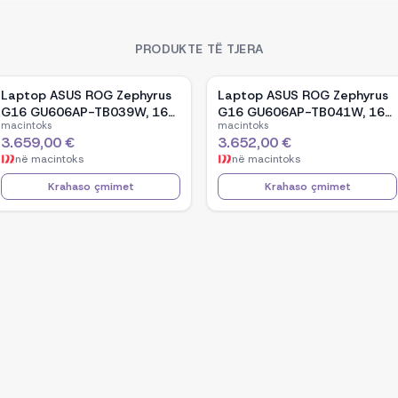
PRODUKTE TË TJERA
Laptop ASUS ROG Zephyrus
Laptop ASUS ROG Zephyrus
G16 GU606AP-TB039W, 16-
G16 GU606AP-TB041W, 16-
macintoks
macintoks
inch OLED, Intel Core Ultra 9
inch OLED, Intel Core Ultra 9
3.659,00 €
3.652,00 €
386H, NVIDIA GeForce RTX
386H, NVIDIA GeForce RTX
në
macintoks
në
macintoks
5070, 32GB RAM, 1TB SSD,
5070, 32GB RAM, 1TB SSD,
Windows 11 - White
Windows 11 - Black
Krahaso çmimet
Krahaso çmimet