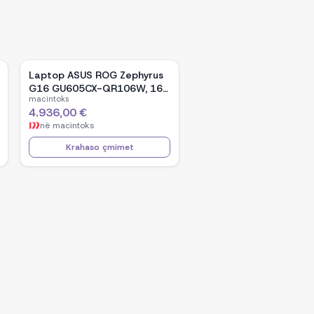
Laptop ASUS ROG Zephyrus
G16 GU605CX-QR106W, 16-
macintoks
inch WQXGA OLED, Intel Core
4.936,00 €
Ultra 9 285H, NVIDIA GeForce
në
macintoks
RTX 5090, 32GB RAM, 2TB
SSD, Windows 11 - Black
Krahaso çmimet