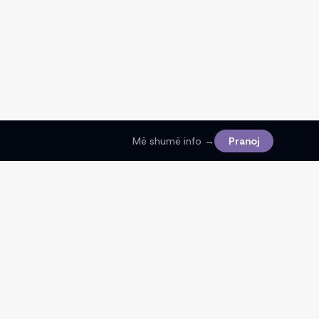
Më shumë info →
Pranoj
Ligjore