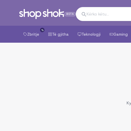
BETA
%
Zbritje
Të gjitha
Teknologji
Gaming
Ky