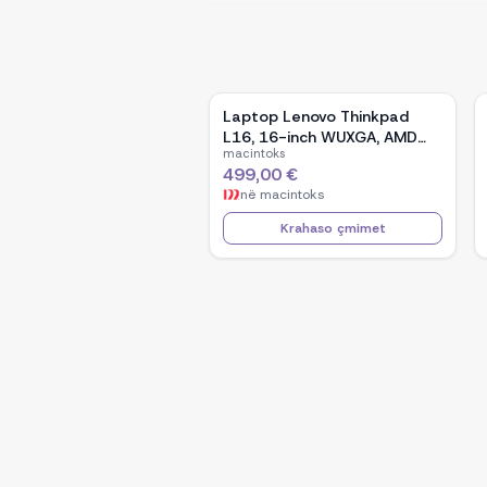
Laptop Lenovo Thinkpad
L16, 16-inch WUXGA, AMD
macintoks
Ryzen 5 Pro-7535U, 16GB
499,00 €
Ram DDR5, 512GB SSD -
në
macintoks
Black
Krahaso çmimet