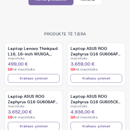
PRODUKTE TË TJERA
Laptop Lenovo Thinkpad
Laptop ASUS ROG
L16, 16-inch WUXGA,
Zephyrus G16 GU606AP-
macintoks
macintoks
AMD Ryzen 5 Pro-7535U,
TB039W, 16-inch OLED,
499,00 €
3.659,00 €
16GB Ram DDR5, 512GB
Intel Core Ultra 9 386H,
në
macintoks
në
macintoks
SSD - Black
NVIDIA GeForce RTX
5070, 32GB RAM, 1TB
Krahaso çmimet
Krahaso çmimet
SSD, Windows 11 - White
Laptop ASUS ROG
Laptop ASUS ROG
Zephyrus G16 GU606AP-
Zephyrus G16 GU605CX-
macintoks
macintoks
TB041W, 16-inch OLED,
QR106W, 16-inch WQXGA
3.652,00 €
4.936,00 €
Intel Core Ultra 9 386H,
OLED, Intel Core Ultra 9
në
macintoks
në
macintoks
NVIDIA GeForce RTX
285H, NVIDIA GeForce
5070, 32GB RAM, 1TB
RTX 5090, 32GB RAM,
Krahaso çmimet
Krahaso çmimet
SSD, Windows 11 - Black
2TB SSD, Windows 11 -