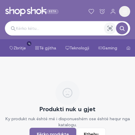
BETA
%
Zbritje
Të gjitha
Teknologji
Gaming
Sh
Produkti nuk u gjet
Ky produkt nuk është më i disponueshëm ose është hequr nga
katalogu.
Kërko produkte
Kthehu