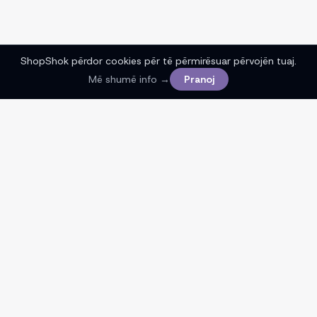
ShopShok përdor cookies për të përmirësuar përvojën tuaj.
Më shumë info →
Pranoj