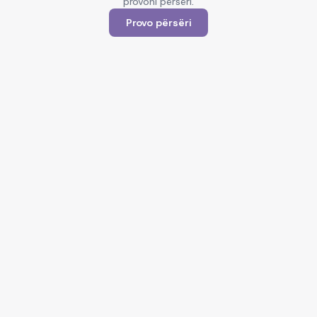
provoni përsëri.
Provo përsëri