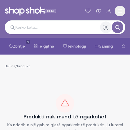
BETA
%
Zbritje
Të gjitha
Teknologji
Gaming
Sh
Ballina
/
Produkt
Produkti nuk mund të ngarkohet
Ka ndodhur një gabim gjatë ngarkimit të produktit. Ju lutemi