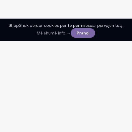
ShopShok përdor cookies për të përmirësuar përvojën tuaj.
Më shumë info →
Pranoj