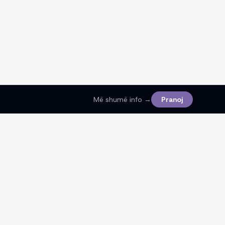
Më shumë info →
Pranoj
Ligjore