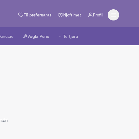
Të preferuarat
Njoftimet
Profili
kincare
Vegla Pune
Të tjera
sëri.