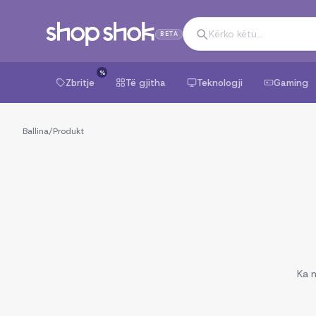
BETA
%
Zbritje
Të gjitha
Teknologji
Gaming
Ballina
/
Produkt
Ka n