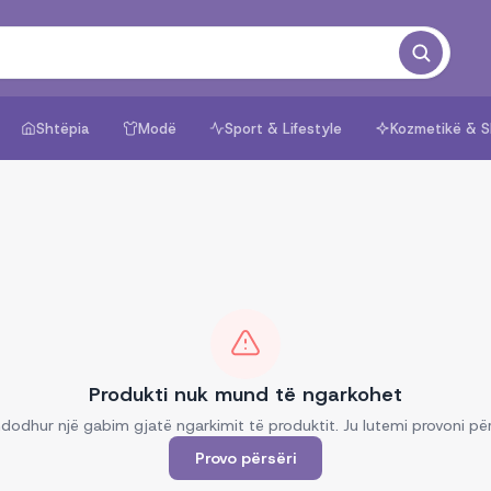
Shtëpia
Modë
Sport & Lifestyle
Kozmetikë & S
Produkti nuk mund të ngarkohet
dodhur një gabim gjatë ngarkimit të produktit. Ju lutemi provoni për
Provo përsëri