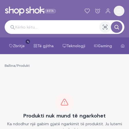
BETA
%
Zbritje
Të gjitha
Teknologji
Gaming
Sh
Ballina
/
Produkt
Produkti nuk mund të ngarkohet
Ka ndodhur një gabim gjatë ngarkimit të produktit. Ju lutemi