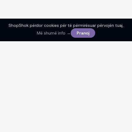
ShopShok përdor cookies për të përmirësuar përvojën tuaj.
Më shumë info →
Pranoj