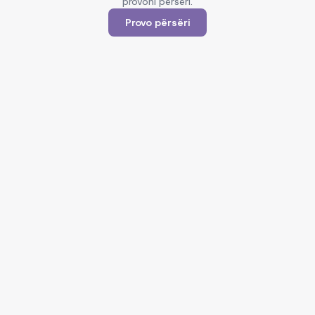
provoni përsëri.
Provo përsëri