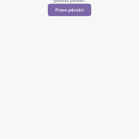
provoni përsëri.
Provo përsëri