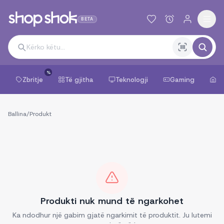
BETA
%
Zbritje
Të gjitha
Teknologji
Gaming
Sh
Ballina
/
Produkt
Produkti nuk mund të ngarkohet
Ka ndodhur një gabim gjatë ngarkimit të produktit. Ju lutemi