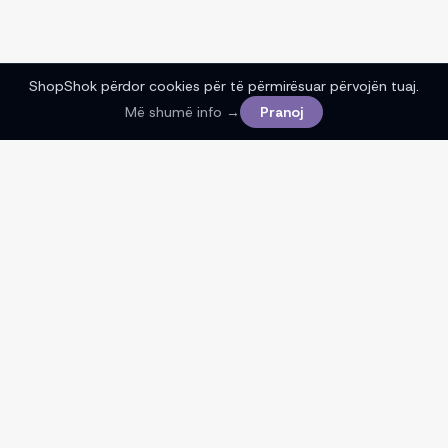
ShopShok përdor cookies për të përmirësuar përvojën tuaj.
Më shumë info →
Pranoj