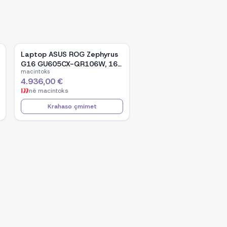
Laptop ASUS ROG Zephyrus
G16 GU605CX-QR106W, 16-
macintoks
inch WQXGA OLED, Intel Core
4.936,00 €
Ultra 9 285H, NVIDIA GeForce
në
macintoks
RTX 5090, 32GB RAM, 2TB
SSD, Windows 11 - Black
Krahaso çmimet