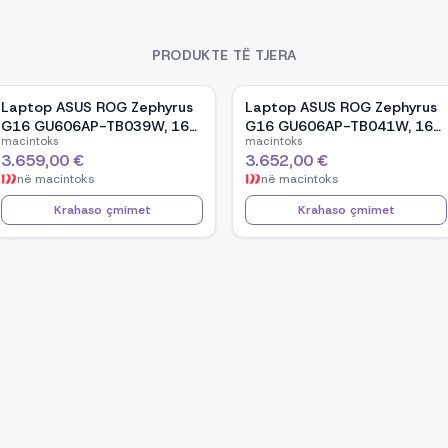
PRODUKTE TË TJERA
Laptop ASUS ROG Zephyrus
Laptop ASUS ROG Zephyrus
G16 GU606AP-TB039W, 16-
G16 GU606AP-TB041W, 16-
macintoks
macintoks
inch OLED, Intel Core Ultra 9
inch OLED, Intel Core Ultra 9
3.659,00 €
3.652,00 €
386H, NVIDIA GeForce RTX
386H, NVIDIA GeForce RTX
në
macintoks
në
macintoks
5070, 32GB RAM, 1TB SSD,
5070, 32GB RAM, 1TB SSD,
Windows 11 - White
Windows 11 - Black
Krahaso çmimet
Krahaso çmimet