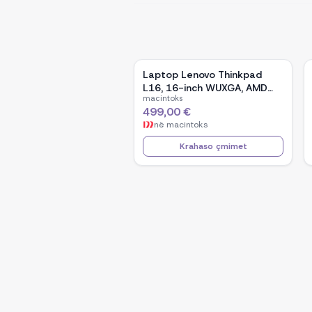
Laptop Lenovo Thinkpad
L16, 16-inch WUXGA, AMD
macintoks
Ryzen 5 Pro-7535U, 16GB
499,00 €
Ram DDR5, 512GB SSD -
në
macintoks
Black
Krahaso çmimet