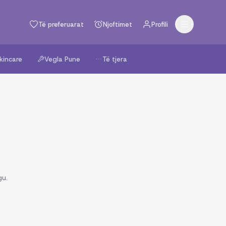
Të preferuarat
Njoftimet
Profili
kincare
Vegla Pune
Të tjera
gu.