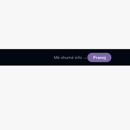
Më shumë info →
Pranoj
Ligjore