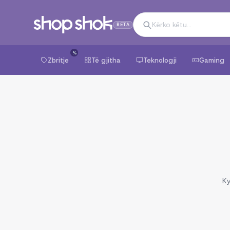
BETA
%
Zbritje
Të gjitha
Teknologji
Gaming
Ky