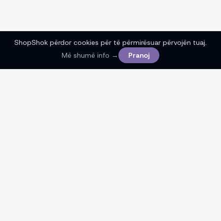
ShopShok përdor cookies për të përmirësuar përvojën tuaj.
Më shumë info →
Pranoj