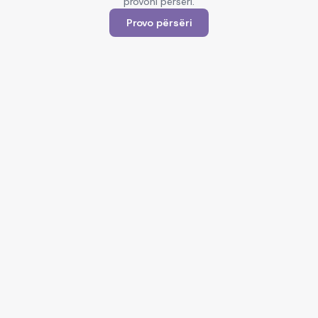
provoni përsëri.
Provo përsëri