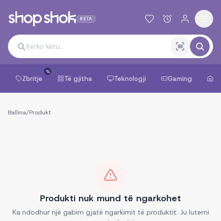
BETA
%
Zbritje
Të gjitha
Teknologji
Gaming
Sh
Ballina
/
Produkt
Produkti nuk mund të ngarkohet
Ka ndodhur një gabim gjatë ngarkimit të produktit. Ju lutemi