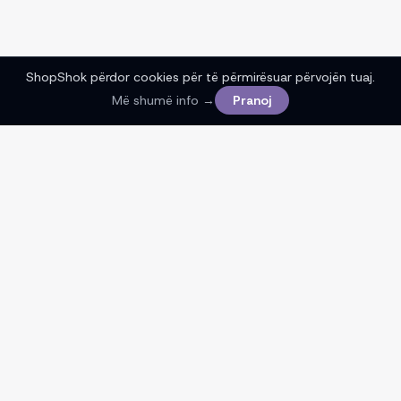
ShopShok përdor cookies për të përmirësuar përvojën tuaj.
Më shumë info →
Pranoj