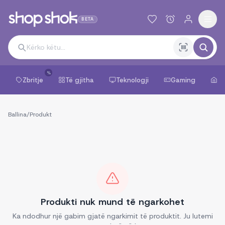
BETA
%
Zbritje
Të gjitha
Teknologji
Gaming
Sh
Ballina
/
Produkt
Produkti nuk mund të ngarkohet
Ka ndodhur një gabim gjatë ngarkimit të produktit. Ju lutemi