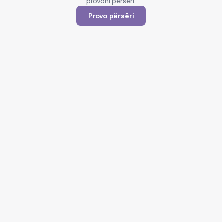
provoni përsëri.
Provo përsëri