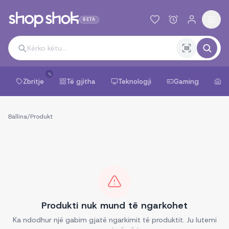
BETA
%
Zbritje
Të gjitha
Teknologji
Gaming
Sh
Ballina
/
Produkt
Produkti nuk mund të ngarkohet
Ka ndodhur një gabim gjatë ngarkimit të produktit. Ju lutemi