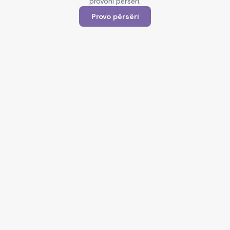
provoni përsëri.
Provo përsëri