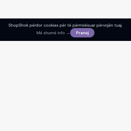
ShopShok përdor cookies për të përmirësuar përvojën tuaj.
Më shumë info →
Pranoj