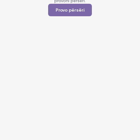
provoni përsëri.
Provo përsëri