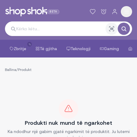
BETA
%
Zbritje
Të gjitha
Teknologji
Gaming
Sh
Ballina
/
Produkt
Produkti nuk mund të ngarkohet
Ka ndodhur një gabim gjatë ngarkimit të produktit. Ju lutemi