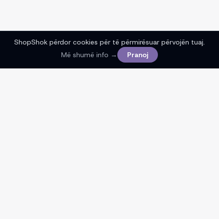
ShopShok përdor cookies për të përmirësuar përvojën tuaj.
Më shumë info →
Pranoj