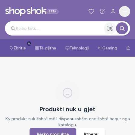
BETA
%
Zbritje
Të gjitha
Teknologji
Gaming
Sh
Produkti nuk u gjet
Ky produkt nuk është më i disponueshëm ose është hequr nga
katalogu.
Kërko produkte
Kthehu