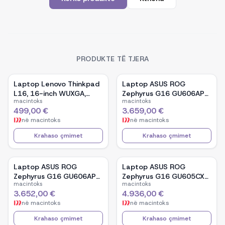
PRODUKTE TË TJERA
Laptop Lenovo Thinkpad
Laptop ASUS ROG
L16, 16-inch WUXGA,
Zephyrus G16 GU606AP-
macintoks
macintoks
AMD Ryzen 5 Pro-7535U,
TB039W, 16-inch OLED,
499,00 €
3.659,00 €
16GB Ram DDR5, 512GB
Intel Core Ultra 9 386H,
në
macintoks
në
macintoks
SSD - Black
NVIDIA GeForce RTX
5070, 32GB RAM, 1TB
Krahaso çmimet
Krahaso çmimet
SSD, Windows 11 - White
Laptop ASUS ROG
Laptop ASUS ROG
Zephyrus G16 GU606AP-
Zephyrus G16 GU605CX-
macintoks
macintoks
TB041W, 16-inch OLED,
QR106W, 16-inch WQXGA
3.652,00 €
4.936,00 €
Intel Core Ultra 9 386H,
OLED, Intel Core Ultra 9
në
macintoks
në
macintoks
NVIDIA GeForce RTX
285H, NVIDIA GeForce
5070, 32GB RAM, 1TB
RTX 5090, 32GB RAM,
Krahaso çmimet
Krahaso çmimet
SSD, Windows 11 - Black
2TB SSD, Windows 11 -