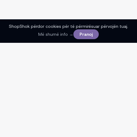
ShopShok përdor cookies për të përmirësuar përvojën tuaj.
Më shumë info →
Pranoj