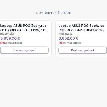
PRODUKTE TË TJERA
Laptop ASUS ROG Zephyrus
Laptop ASUS ROG Zephyrus
G16 GU606AP-TB039W, 16-
G16 GU606AP-TB041W, 16-
macintoks
macintoks
inch OLED, Intel Core Ultra 9
inch OLED, Intel Core Ultra 9
3.659,00 €
3.652,00 €
386H, NVIDIA GeForce RTX
386H, NVIDIA GeForce RTX
në
macintoks
në
macintoks
5070, 32GB RAM, 1TB SSD,
5070, 32GB RAM, 1TB SSD,
Windows 11 - White
Windows 11 - Black
Krahaso çmimet
Krahaso çmimet