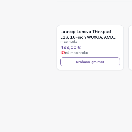
Laptop Lenovo Thinkpad
L16, 16-inch WUXGA, AMD
macintoks
Ryzen 5 Pro-7535U, 16GB
499,00 €
Ram DDR5, 512GB SSD -
në
macintoks
Black
Krahaso çmimet