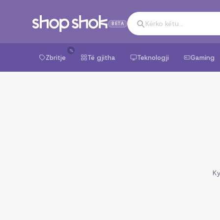
BETA
%
Zbritje
Të gjitha
Teknologji
Gaming
Ky