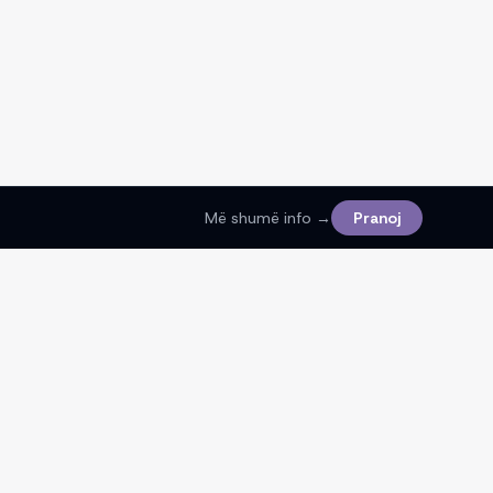
Më shumë info →
Pranoj
Ligjore