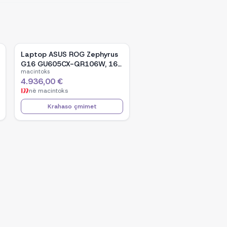
Laptop ASUS ROG Zephyrus
G16 GU605CX-QR106W, 16-
macintoks
inch WQXGA OLED, Intel Core
4.936,00 €
Ultra 9 285H, NVIDIA GeForce
në
macintoks
RTX 5090, 32GB RAM, 2TB
SSD, Windows 11 - Black
Krahaso çmimet