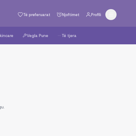
Të preferuarat
Njoftimet
Profili
kincare
Vegla Pune
Të tjera
gu.