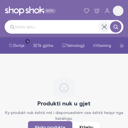
BETA
%
Zbritje
Të gjitha
Teknologji
Gaming
Sh
Produkti nuk u gjet
Ky produkt nuk është më i disponueshëm ose është hequr nga
katalogu.
Kërko produkte
Kthehu