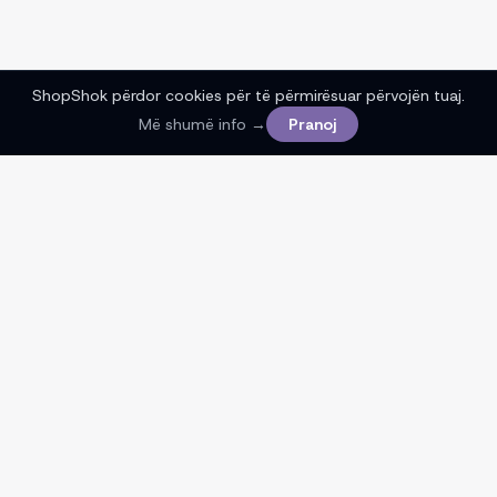
ShopShok përdor cookies për të përmirësuar përvojën tuaj.
Më shumë info →
Pranoj