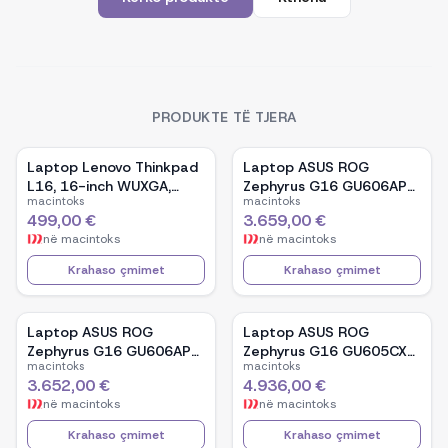
PRODUKTE TË TJERA
Laptop Lenovo Thinkpad
Laptop ASUS ROG
L16, 16-inch WUXGA,
Zephyrus G16 GU606AP-
macintoks
macintoks
AMD Ryzen 5 Pro-7535U,
TB039W, 16-inch OLED,
499,00 €
3.659,00 €
16GB Ram DDR5, 512GB
Intel Core Ultra 9 386H,
në
macintoks
në
macintoks
SSD - Black
NVIDIA GeForce RTX
5070, 32GB RAM, 1TB
Krahaso çmimet
Krahaso çmimet
SSD, Windows 11 - White
Laptop ASUS ROG
Laptop ASUS ROG
Zephyrus G16 GU606AP-
Zephyrus G16 GU605CX-
macintoks
macintoks
TB041W, 16-inch OLED,
QR106W, 16-inch WQXGA
3.652,00 €
4.936,00 €
Intel Core Ultra 9 386H,
OLED, Intel Core Ultra 9
në
macintoks
në
macintoks
NVIDIA GeForce RTX
285H, NVIDIA GeForce
5070, 32GB RAM, 1TB
RTX 5090, 32GB RAM,
Krahaso çmimet
Krahaso çmimet
SSD, Windows 11 - Black
2TB SSD, Windows 11 -