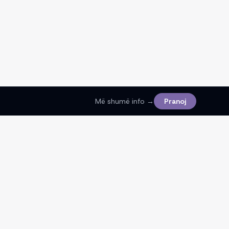
Më shumë info →
Pranoj
Ligjore