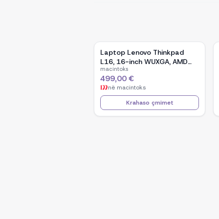
Laptop Lenovo Thinkpad
L16, 16-inch WUXGA, AMD
macintoks
Ryzen 5 Pro-7535U, 16GB
499,00 €
Ram DDR5, 512GB SSD -
në
macintoks
Black
Krahaso çmimet