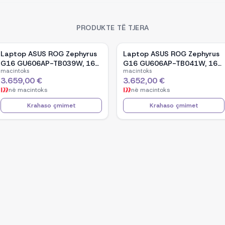
PRODUKTE TË TJERA
Laptop ASUS ROG Zephyrus
Laptop ASUS ROG Zephyrus
G16 GU606AP-TB039W, 16-
G16 GU606AP-TB041W, 16-
macintoks
macintoks
inch OLED, Intel Core Ultra 9
inch OLED, Intel Core Ultra 9
3.659,00 €
3.652,00 €
386H, NVIDIA GeForce RTX
386H, NVIDIA GeForce RTX
në
macintoks
në
macintoks
5070, 32GB RAM, 1TB SSD,
5070, 32GB RAM, 1TB SSD,
Windows 11 - White
Windows 11 - Black
Krahaso çmimet
Krahaso çmimet