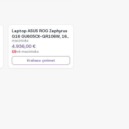
Laptop ASUS ROG Zephyrus
G16 GU605CX-QR106W, 16-
macintoks
inch WQXGA OLED, Intel Core
4.936,00 €
Ultra 9 285H, NVIDIA GeForce
në
macintoks
RTX 5090, 32GB RAM, 2TB
SSD, Windows 11 - Black
Krahaso çmimet