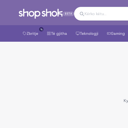
BETA
%
Zbritje
Të gjitha
Teknologji
Gaming
Ky