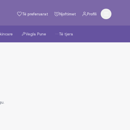
Të preferuarat
Njoftimet
Profili
kincare
Vegla Pune
Të tjera
gu.