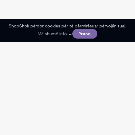
ShopShok përdor cookies për të përmirësuar përvojën tuaj.
Më shumë info →
Pranoj