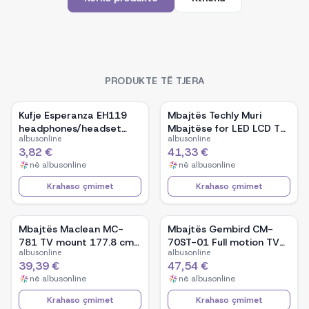
PRODUKTE TË TJERA
Kufje Esperanza EH119
Mbajtës Techly Muri
headphones/headset
Mbajtëse for LED LCD TV
albusonline
albusonline
Head-band
42-80 Ultra Slim Fixe
3,82 €
41,33 €
H600mm&quot; ICA-PLB
në
albusonline
në
albusonline
860
Krahaso çmimet
Krahaso çmimet
Mbajtës Maclean MC-
Mbajtës Gembird CM-
781 TV mount 177.8 cm
70ST-01 Full motion TV
albusonline
albusonline
(70&quot;)
ceiling mount/ 32&quot;
39,39 €
47,54 €
- 70&quot;/ 50kg
në
albusonline
në
albusonline
Krahaso çmimet
Krahaso çmimet