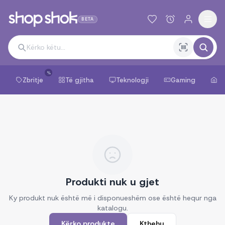
BETA
%
Zbritje
Të gjitha
Teknologji
Gaming
Sh
Produkti nuk u gjet
Ky produkt nuk është më i disponueshëm ose është hequr nga
katalogu.
Kërko produkte
Kthehu