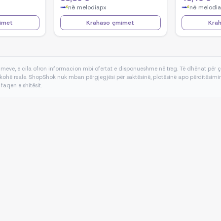
në
melodiapx
në
melodi
imet
Krahaso çmimet
Kra
meve, e cila ofron informacion mbi ofertat e disponueshme në treg. Të dhënat për
kohë reale. ShopShok nuk mban përgjegjësi për saktësinë, plotësinë apo përditësimin 
 faqen e shitësit.