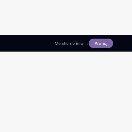
Më shumë info →
Pranoj
Ligjore
Kushtet e Shërbimit