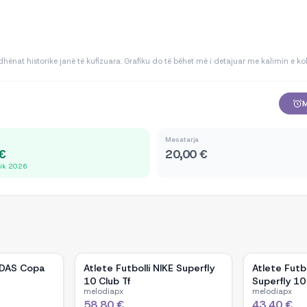
dhënat historike janë të kufizuara. Grafiku do të bëhet më i detajuar me kalimin e ko
M
Mesatarja
 €
20,00 €
rik 2026
DIDAS Copa
Atlete Futbolli NIKE Superfly
Atlete Futbo
10 Club Tf
Superfly 10
melodiapx
melodiapx
58,80 €
43,40 €