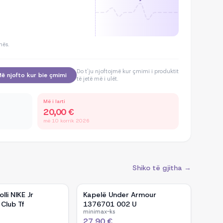
hës.
Do t'ju njoftojmë kur çmimi i produktit
ë njofto kur bie çmimi
të jetë më i ulët.
Më i larti
20,00 €
më 10 korrik 2026
Shiko të gjitha →
lli NIKE Jr
Kapelë Under Armour
 Club Tf
1376701 002 U
minimax-ks
27,90 €