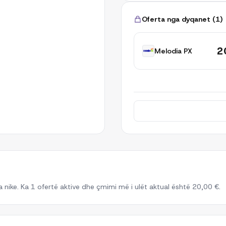
Oferta nga dyqanet
(
1
)
2
Melodia PX
nike. Ka 1 ofertë aktive dhe çmimi më i ulët aktual është 20,00 €.