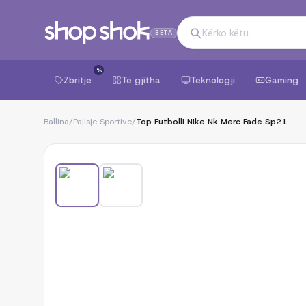
BETA
%
Zbritje
Të gjitha
Teknologji
Gaming
Ballina
/
Pajisje Sportive
/
Top Futbolli Nike Nk Merc Fade Sp21