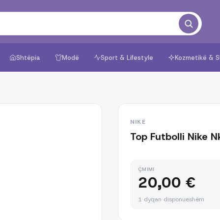
Shtëpia
Modë
Sport & Lifestyle
Kozmetikë & S
1
/
2
NIKE
Top Futbolli Nike 
ÇMIMI
20,00 €
1 dyqan disponueshëm