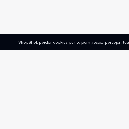
ShopShok përdor cookies për të përmirësuar përvojën tuaj