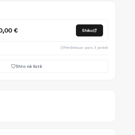
0,00 €
Shiko
Përditësuar
para 3 javësh
Shto në listë