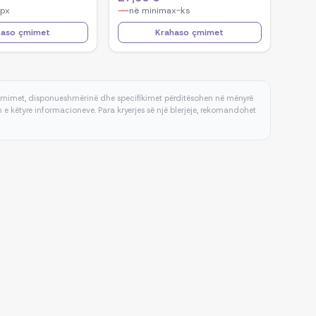
apx
në
minimax-ks
haso çmimet
Krahaso çmimet
 çmimet, disponueshmërinë dhe specifikimet përditësohen në mënyrë
e këtyre informacioneve. Para kryerjes së një blerjeje, rekomandohet