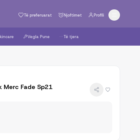
Të preferuarat
Njoftimet
Profili
kincare
Vegla Pune
Të tjera
Nk Merc Fade Sp21