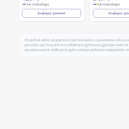
në
melodiapx
në
melodiapx
Krahaso çmimet
Krahaso çm
ShopShok është një platformë për krahasimin e produkteve dhe çmi
periodike, por mund të mos reflektojnë gjithmonë gjendjen reale në 
që përdoruesi të verifikojë të gjitha detajet përkatëse drejtpërdrejt në