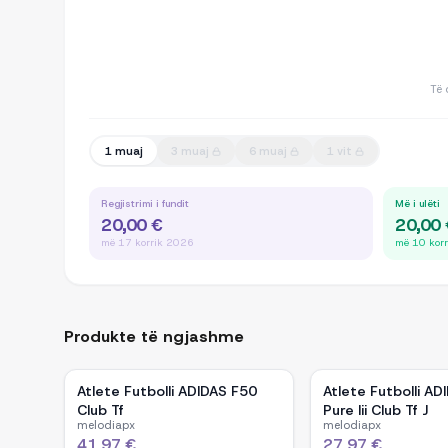
Të 
1 muaj
3 muaj
6 muaj
1 vit
Regjistrimi i fundit
Më i ulëti
20,00 €
20,00
më 17 korrik 2026
më 10 kor
Produkte të ngjashme
Atlete Futbolli ADIDAS F50
Atlete Futbolli A
Club Tf
Pure Iii Club Tf J
melodiapx
melodiapx
41,97 €
27,97 €