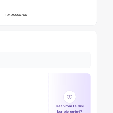
194955567661
Dëshironi të dini
kur bie çmimi?