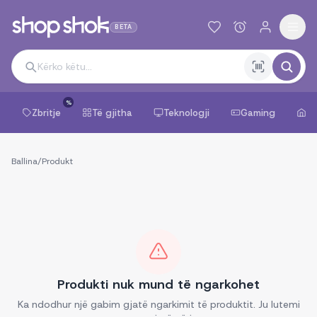
BETA
%
Zbritje
Të gjitha
Teknologji
Gaming
Sh
Ballina
/
Produkt
Produkti nuk mund të ngarkohet
Ka ndodhur një gabim gjatë ngarkimit të produktit. Ju lutemi