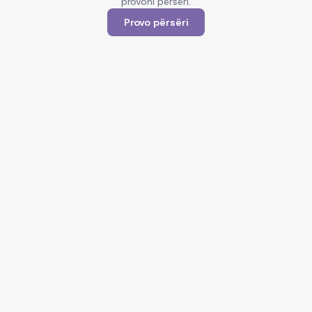
provoni përsëri.
Provo përsëri