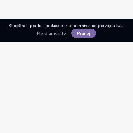
ShopShok përdor cookies për të përmirësuar përvojën tuaj.
Më shumë info →
Pranoj