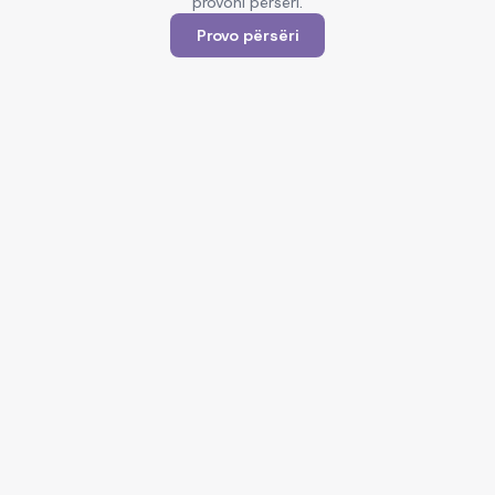
provoni përsëri.
Provo përsëri