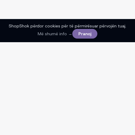
ShopShok përdor cookies për të përmirësuar përvojën tuaj.
Më shumë info →
Pranoj