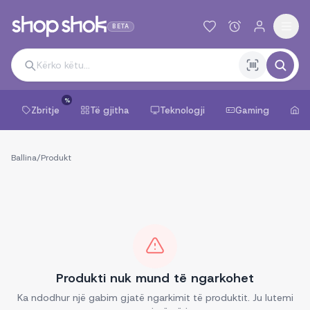
BETA
%
Zbritje
Të gjitha
Teknologji
Gaming
Sh
Ballina
/
Produkt
Produkti nuk mund të ngarkohet
Ka ndodhur një gabim gjatë ngarkimit të produktit. Ju lutemi