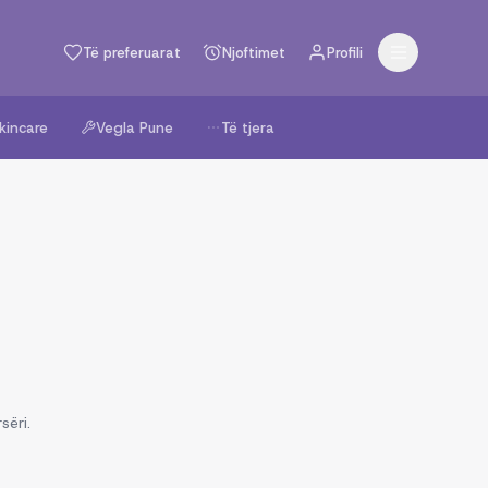
Të preferuarat
Njoftimet
Profili
kincare
Vegla Pune
Të tjera
sëri.