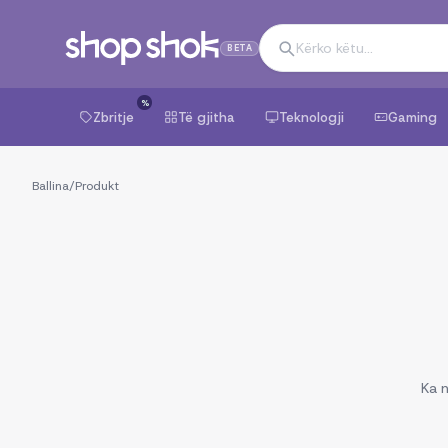
BETA
%
Zbritje
Të gjitha
Teknologji
Gaming
Ballina
/
Produkt
Ka n