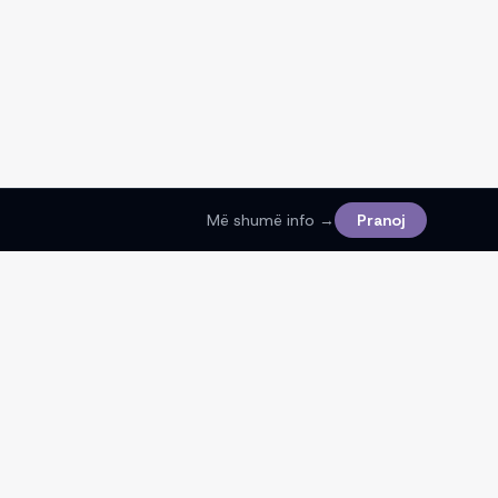
Më shumë info →
Pranoj
Ligjore