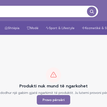
Shtëpia
Modë
Sport & Lifestyle
Kozmetikë & S
Produkti nuk mund të ngarkohet
dodhur një gabim gjatë ngarkimit të produktit. Ju lutemi provoni për
Provo përsëri