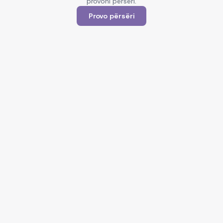
provoni përsëri.
Provo përsëri