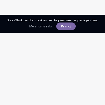
ShopShok përdor cookies për të përmirësuar përvojën tuaj.
Më shumë info →
Pranoj