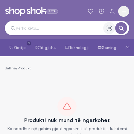
BETA
%
Zbritje
Të gjitha
Teknologji
Gaming
Sh
Ballina
/
Produkt
Produkti nuk mund të ngarkohet
Ka ndodhur një gabim gjatë ngarkimit të produktit. Ju lutemi