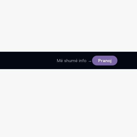
Më shumë info →
Pranoj
Ligjore