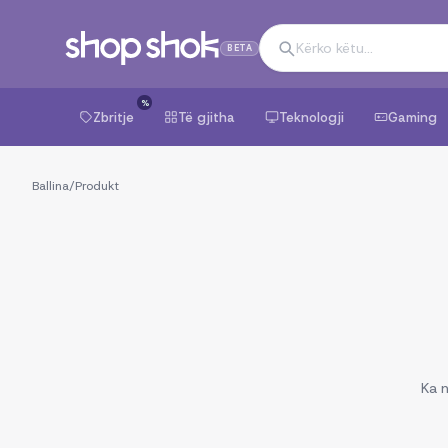
BETA
%
Zbritje
Të gjitha
Teknologji
Gaming
Ballina
/
Produkt
Ka n