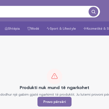
Shtëpia
Modë
Sport & Lifestyle
Kozmetikë & S
Produkti nuk mund të ngarkohet
dodhur një gabim gjatë ngarkimit të produktit. Ju lutemi provoni për
Provo përsëri