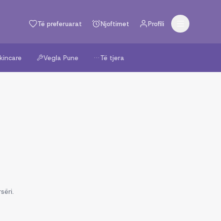
Të preferuarat
Njoftimet
Profili
kincare
Vegla Pune
Të tjera
sëri.