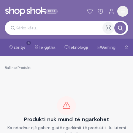
BETA
%
Zbritje
Të gjitha
Teknologji
Gaming
Sh
Ballina
/
Produkt
Produkti nuk mund të ngarkohet
Ka ndodhur një gabim gjatë ngarkimit të produktit. Ju lutemi