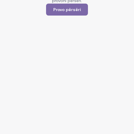
provoni përsëri.
Provo përsëri