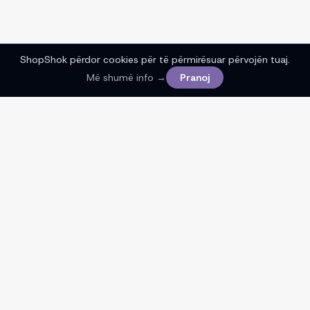
ShopShok përdor cookies për të përmirësuar përvojën tuaj.
Më shumë info →
Pranoj