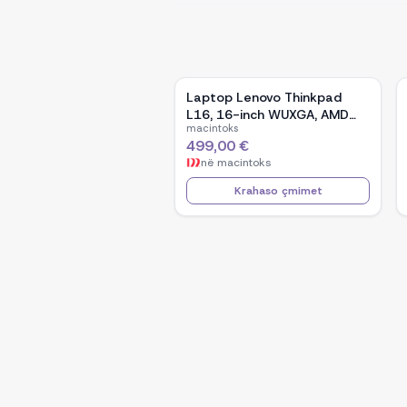
Laptop Lenovo Thinkpad
L16, 16-inch WUXGA, AMD
macintoks
Ryzen 5 Pro-7535U, 16GB
499,00 €
Ram DDR5, 512GB SSD -
në
macintoks
Black
Krahaso çmimet