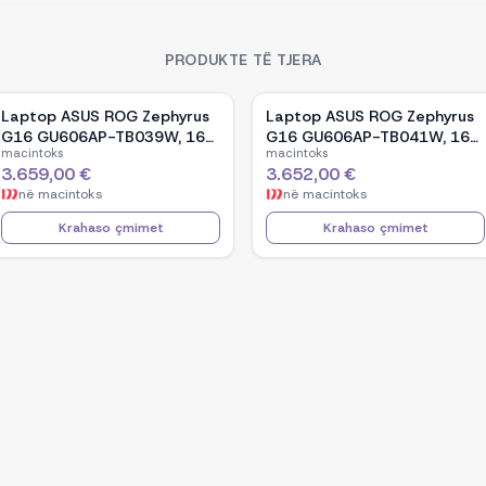
PRODUKTE TË TJERA
Laptop ASUS ROG Zephyrus
Laptop ASUS ROG Zephyrus
G16 GU606AP-TB039W, 16-
G16 GU606AP-TB041W, 16-
macintoks
macintoks
inch OLED, Intel Core Ultra 9
inch OLED, Intel Core Ultra 9
3.659,00 €
3.652,00 €
386H, NVIDIA GeForce RTX
386H, NVIDIA GeForce RTX
në
macintoks
në
macintoks
5070, 32GB RAM, 1TB SSD,
5070, 32GB RAM, 1TB SSD,
Windows 11 - White
Windows 11 - Black
Krahaso çmimet
Krahaso çmimet