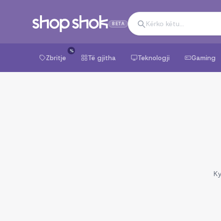
BETA
%
Zbritje
Të gjitha
Teknologji
Gaming
Ky