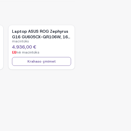
Laptop ASUS ROG Zephyrus
G16 GU605CX-QR106W, 16-
macintoks
inch WQXGA OLED, Intel Core
4.936,00 €
Ultra 9 285H, NVIDIA GeForce
në
macintoks
RTX 5090, 32GB RAM, 2TB
SSD, Windows 11 - Black
Krahaso çmimet