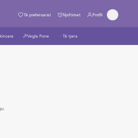
Të preferuarat
Njoftimet
Profili
kincare
Vegla Pune
Të tjera
gu.