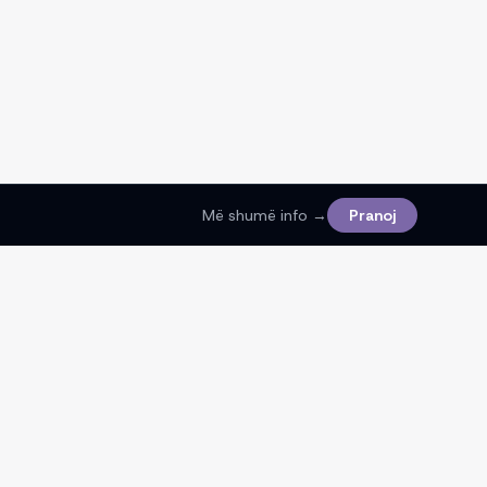
Më shumë info →
Pranoj
Ligjore