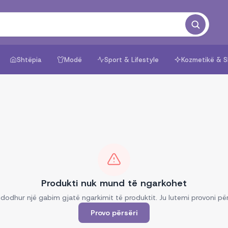
Shtëpia
Modë
Sport & Lifestyle
Kozmetikë & S
Produkti nuk mund të ngarkohet
dodhur një gabim gjatë ngarkimit të produktit. Ju lutemi provoni për
Provo përsëri