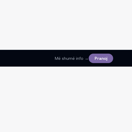
Më shumë info →
Pranoj
Ligjore