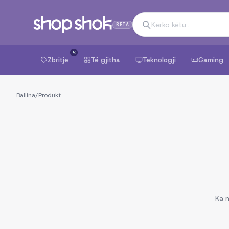
BETA
%
Zbritje
Të gjitha
Teknologji
Gaming
Ballina
/
Produkt
Ka n