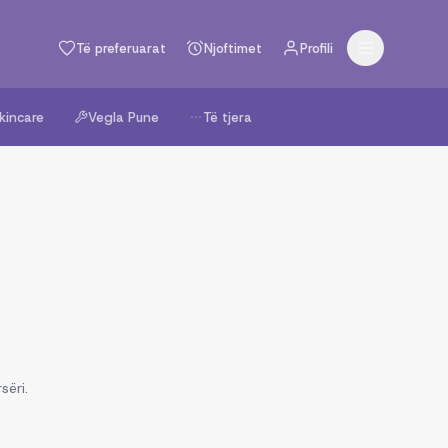
Të preferuarat
Njoftimet
Profili
kincare
Vegla Pune
Të tjera
sëri.