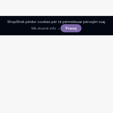
ShopShok përdor cookies për të përmirësuar përvojën tuaj.
Më shumë info →
Pranoj