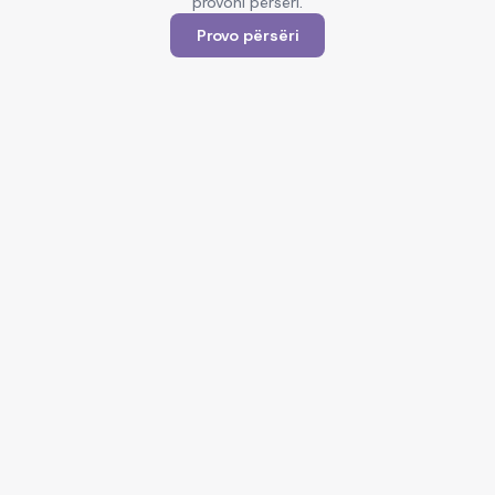
provoni përsëri.
Provo përsëri