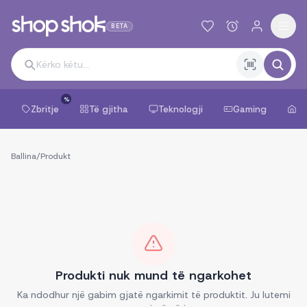
BETA
%
Zbritje
Të gjitha
Teknologji
Gaming
Sh
Ballina
/
Produkt
Produkti nuk mund të ngarkohet
Ka ndodhur një gabim gjatë ngarkimit të produktit. Ju lutemi