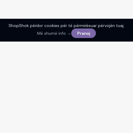
ShopShok përdor cookies për të përmirësuar përvojën tuaj.
Më shumë info →
Pranoj