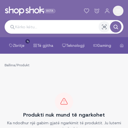
BETA
%
Zbritje
Të gjitha
Teknologji
Gaming
Sh
Ballina
/
Produkt
Produkti nuk mund të ngarkohet
Ka ndodhur një gabim gjatë ngarkimit të produktit. Ju lutemi