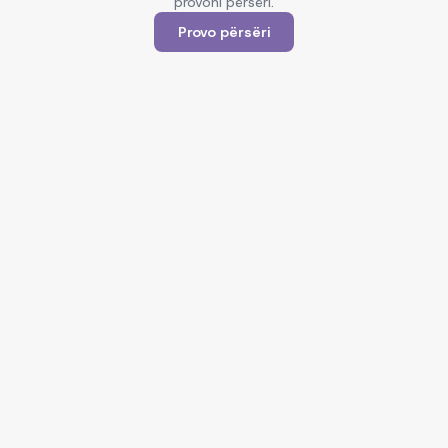
provoni përsëri.
Provo përsëri