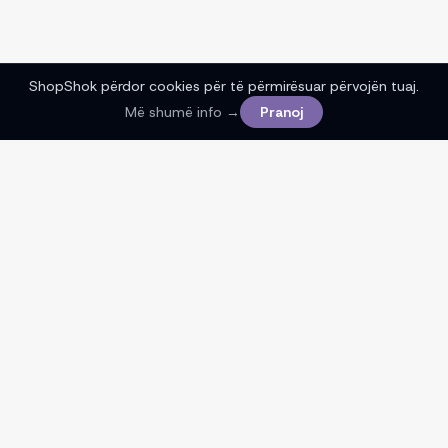
ShopShok përdor cookies për të përmirësuar përvojën tuaj.
Më shumë info →
Pranoj