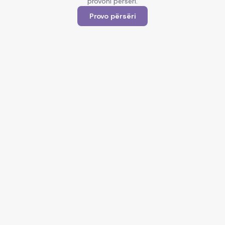
provoni përsëri.
Provo përsëri