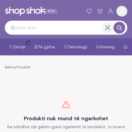
BETA
%
Zbritje
Të gjitha
Teknologji
Gaming
Sh
Ballina
/
Produkt
Produkti nuk mund të ngarkohet
Ka ndodhur një gabim gjatë ngarkimit të produktit. Ju lutemi