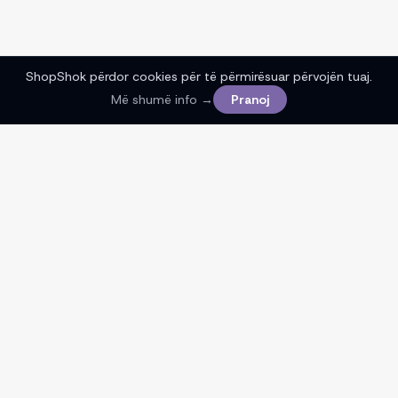
ShopShok përdor cookies për të përmirësuar përvojën tuaj.
Më shumë info →
Pranoj