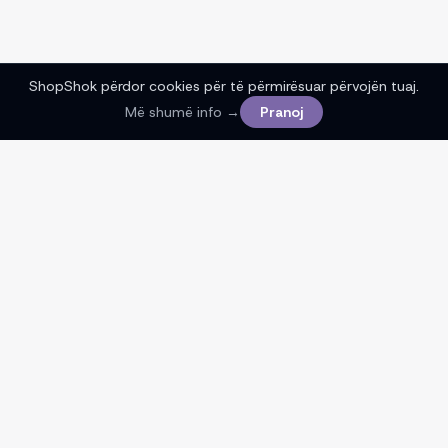
ShopShok përdor cookies për të përmirësuar përvojën tuaj.
Më shumë info →
Pranoj