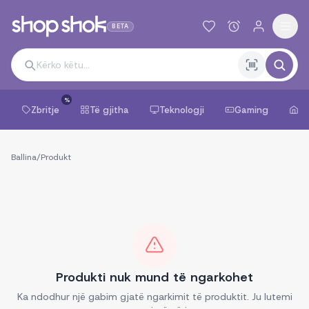
BETA
%
Zbritje
Të gjitha
Teknologji
Gaming
Sh
Ballina
/
Produkt
Produkti nuk mund të ngarkohet
Ka ndodhur një gabim gjatë ngarkimit të produktit. Ju lutemi