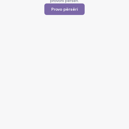
provoni përsëri.
Provo përsëri