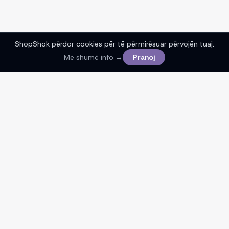
ShopShok përdor cookies për të përmirësuar përvojën tuaj.
Më shumë info →
Pranoj