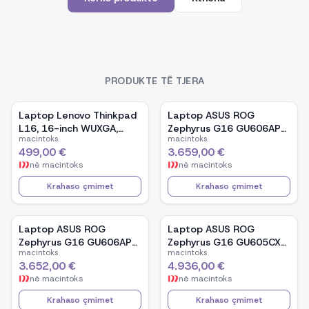
PRODUKTE TË TJERA
Laptop Lenovo Thinkpad
Laptop ASUS ROG
L16, 16-inch WUXGA,
Zephyrus G16 GU606AP-
macintoks
macintoks
AMD Ryzen 5 Pro-7535U,
TB039W, 16-inch OLED,
499,00 €
3.659,00 €
16GB Ram DDR5, 512GB
Intel Core Ultra 9 386H,
në
macintoks
në
macintoks
SSD - Black
NVIDIA GeForce RTX
5070, 32GB RAM, 1TB
Krahaso çmimet
Krahaso çmimet
SSD, Windows 11 - White
Laptop ASUS ROG
Laptop ASUS ROG
Zephyrus G16 GU606AP-
Zephyrus G16 GU605CX-
macintoks
macintoks
TB041W, 16-inch OLED,
QR106W, 16-inch WQXGA
3.652,00 €
4.936,00 €
Intel Core Ultra 9 386H,
OLED, Intel Core Ultra 9
në
macintoks
në
macintoks
NVIDIA GeForce RTX
285H, NVIDIA GeForce
5070, 32GB RAM, 1TB
RTX 5090, 32GB RAM,
Krahaso çmimet
Krahaso çmimet
SSD, Windows 11 - Black
2TB SSD, Windows 11 -