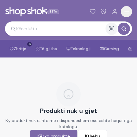
BETA
%
Zbritje
Të gjitha
Teknologji
Gaming
Sh
Produkti nuk u gjet
Ky produkt nuk është më i disponueshëm ose është hequr nga
katalogu.
Kërko produkte
Kthehu